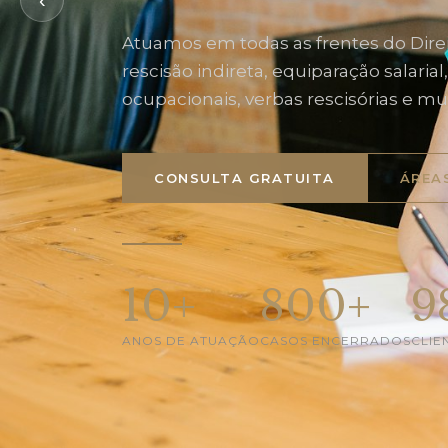
‹
Atuamos em todas as frentes do Direi
rescisão indireta, equiparação salaria
ocupacionais, verbas rescisórias e mu
CONSULTA GRATUITA
ÁREA
10+
800+
9
ANOS DE ATUAÇÃO
CASOS ENCERRADOS
CLIE