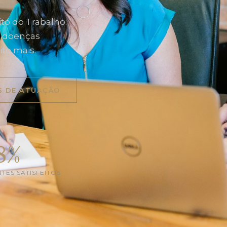
to do Trabalho:
l, doenças
ito mais.
S DE ATUAÇÃO
8%
NTES SATISFEITOS