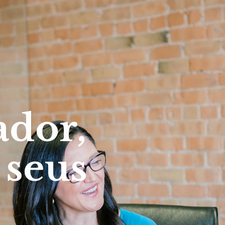
ador,
 seus