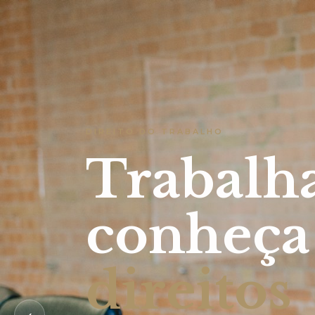
DIREITO DO TRABALHO
Trabalh
conheça
direitos